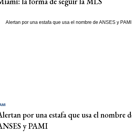
Miami: la forma de seguir la MLS
AMI
Alertan por una estafa que usa el nombre d
ANSES y PAMI