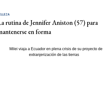
ELLEZA
La rutina de Jennifer Aniston (57) para
mantenerse en forma