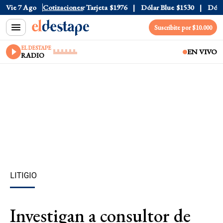
 Oficial
Vie 7 Ago
$1520
Cotizaciones
Dólar Tarjeta
$1976
Dólar Blue
$1530
Dólar 
Suscribite por $10.000
EL DESTAPE
EN VIVO
RADIO
LITIGIO
Investigan a consultor de