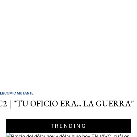
EBCOMIC MUTANTE
C2 | "TU OFICIO ERA... LA GUERRA"
TRENDING