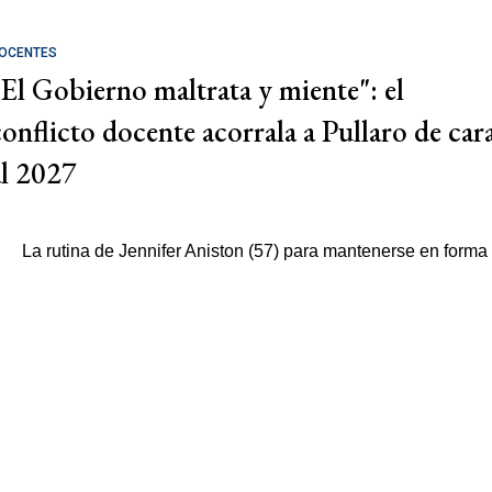
OCENTES
"El Gobierno maltrata y miente": el
conflicto docente acorrala a Pullaro de car
al 2027