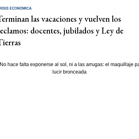
RISIS ECONÓMICA
Terminan las vacaciones y vuelven los
reclamos: docentes, jubilados y Ley de
Tierras