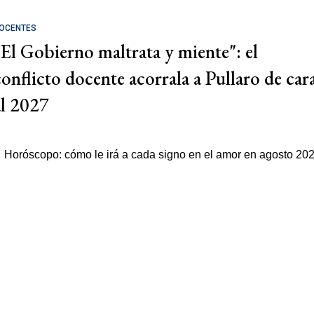
OCENTES
"El Gobierno maltrata y miente": el
conflicto docente acorrala a Pullaro de car
al 2027