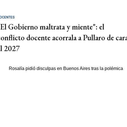
OCENTES
"El Gobierno maltrata y miente": el
conflicto docente acorrala a Pullaro de car
al 2027