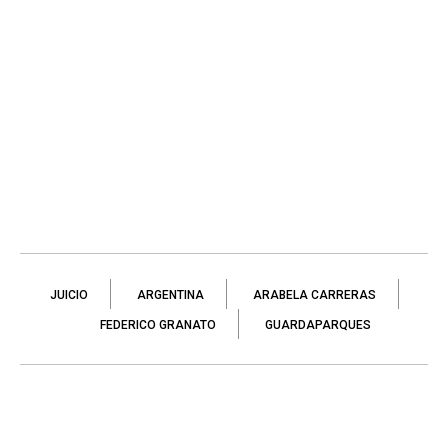
JUICIO
ARGENTINA
ARABELA CARRERAS
FEDERICO GRANATO
GUARDAPARQUES