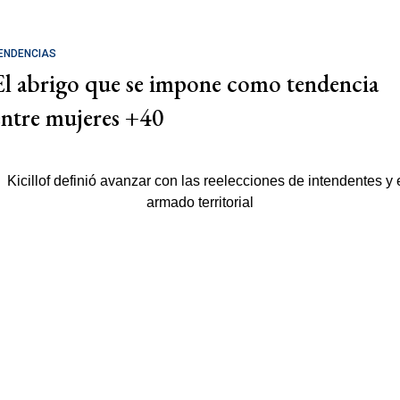
ENDENCIAS
El abrigo que se impone como tendencia
entre mujeres +40