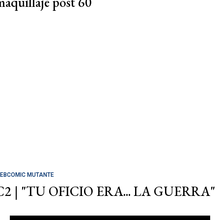
maquillaje post 60
EBCOMIC MUTANTE
C2 | "TU OFICIO ERA... LA GUERRA"