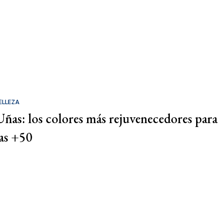
ELLEZA
Uñas: los colores más rejuvenecedores para
las +50