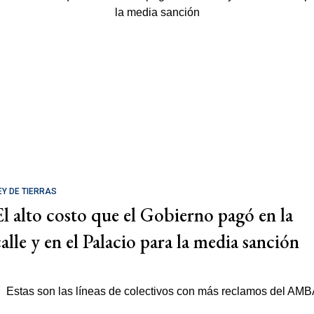
EY DE TIERRAS
El alto costo que el Gobierno pagó en la
calle y en el Palacio para la media sanción