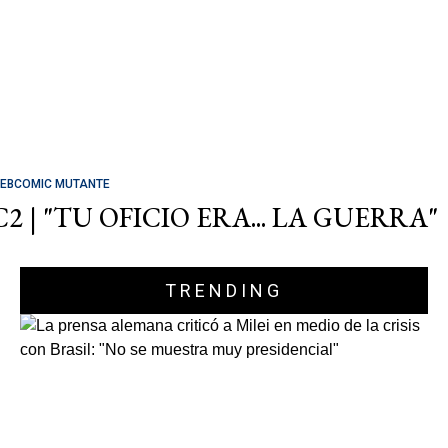
EBCOMIC MUTANTE
C2 | "TU OFICIO ERA... LA GUERRA"
TRENDING