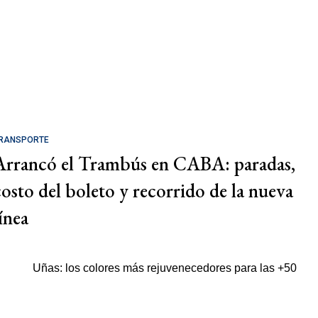
RANSPORTE
Arrancó el Trambús en CABA: paradas,
costo del boleto y recorrido de la nueva
ínea