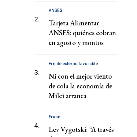
congelados
ANSES
2.
Tarjeta Alimentar
ANSES: quiénes cobran
en agosto y montos
confirmados
Frente externo favorable
3.
Ni con el mejor viento
de cola la economía de
Milei arranca
Frase
4.
Lev Vygotski: “A través