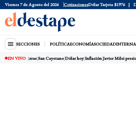
Viernes 7 de Agosto del 2026
Dólar Oficial
$1520
Cotizaciones
Dólar Tarjeta
$1976
Dóla
SECCIONES
POLÍTICA
ECONOMÍA
SOCIEDAD
INTERNA
Ley de Tierras
EN VIVO
San Cayetano
Dólar hoy
Inflación
Javier Milei presid