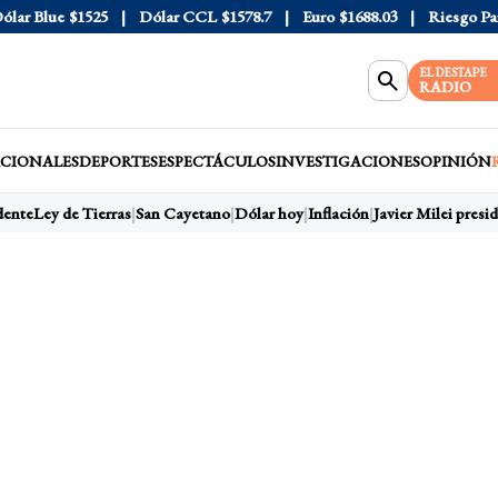
r Blue
$1525
Dólar CCL
$1578.7
Euro
$1688.03
Riesgo País
4
EL DESTAPE
RADIO
CIONALES
DEPORTES
ESPECTÁCULOS
INVESTIGACIONES
OPINIÓN
ente
Ley de Tierras
San Cayetano
Dólar hoy
Inflación
Javier Milei preside