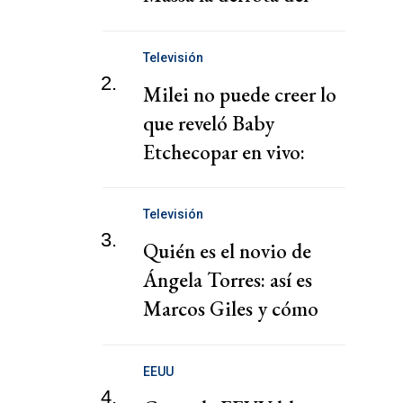
Gobierno en el
Congreso
Televisión
2.
Milei no puede creer lo
que reveló Baby
Etchecopar en vivo:
"Espada"
Televisión
3.
Quién es el novio de
Ángela Torres: así es
Marcos Giles y cómo
nació su historia de
amor
EEUU
4.