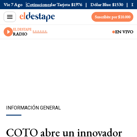
ar Oficial
Vie 7 Ago
$1520
Cotizaciones
Dólar Tarjeta
$1976
Dólar Blue
$1530
Dólar
Suscribite por $10.000
EL DESTAPE
EN VIVO
RADIO
INFORMACIÓN GENERAL
COTO abre un innovador