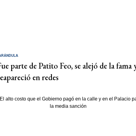
ARÁNDULA
Fue parte de Patito Feo, se alejó de la fama 
reapareció en redes