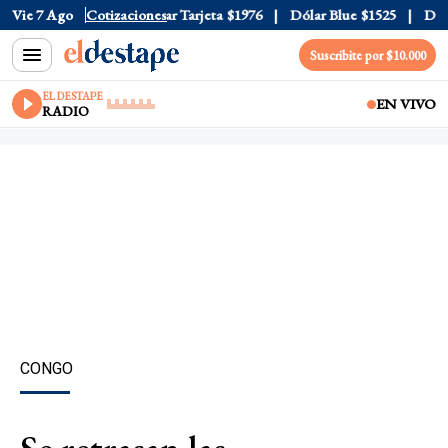
r Oficial
Vie 7 Ago
$1520
Cotizaciones
Dólar Tarjeta
$1976
Dólar Blue
$1525
Dólar
Suscribite por $10.000
EL DESTAPE
EN VIVO
RADIO
CONGO