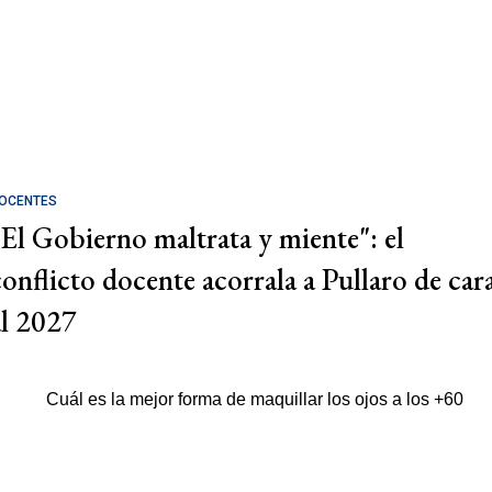
OCENTES
"El Gobierno maltrata y miente": el
conflicto docente acorrala a Pullaro de car
al 2027