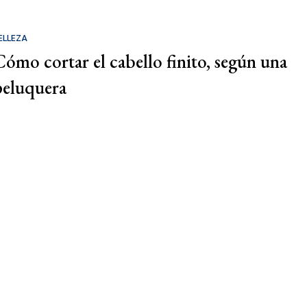
ELLEZA
Cómo cortar el cabello finito, según una
peluquera