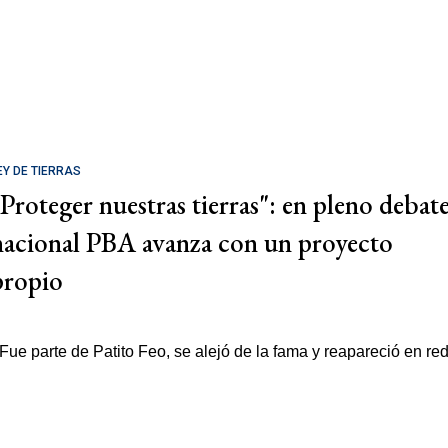
EY DE TIERRAS
"Proteger nuestras tierras": en pleno debat
nacional PBA avanza con un proyecto
propio