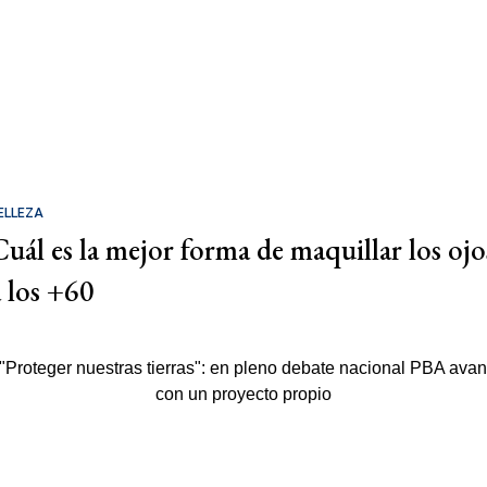
ELLEZA
Cuál es la mejor forma de maquillar los ojo
a los +60