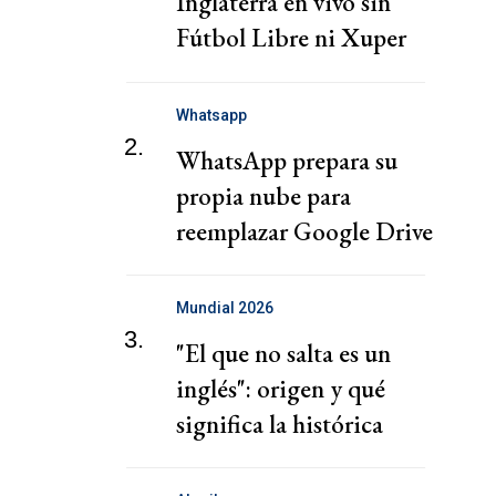
Inglaterra en vivo sin
Fútbol Libre ni Xuper
TV por el Mundial 2026
Whatsapp
2.
WhatsApp prepara su
propia nube para
reemplazar Google Drive
Mundial 2026
3.
"El que no salta es un
inglés": origen y qué
significa la histórica
canción vs. Inglaterra