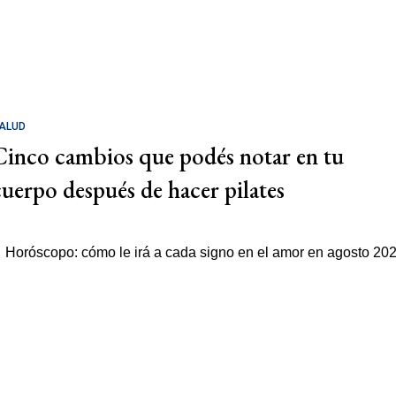
ALUD
Cinco cambios que podés notar en tu
cuerpo después de hacer pilates