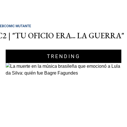
EBCOMIC MUTANTE
C2 | "TU OFICIO ERA... LA GUERRA"
TRENDING