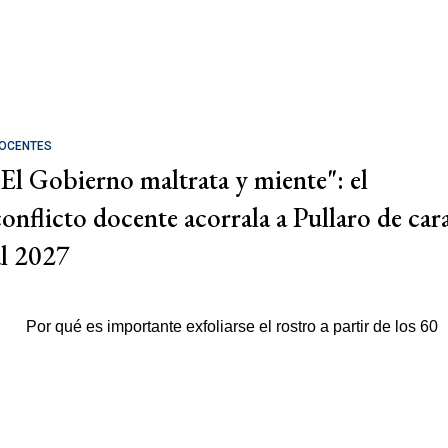
OCENTES
"El Gobierno maltrata y miente": el
conflicto docente acorrala a Pullaro de car
al 2027