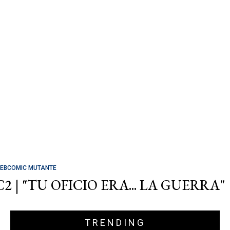
EBCOMIC MUTANTE
C2 | "TU OFICIO ERA... LA GUERRA"
TRENDING