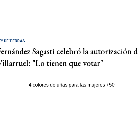
EY DE TIERRAS
Fernández Sagasti celebró la autorización d
Villarruel: "Lo tienen que votar"