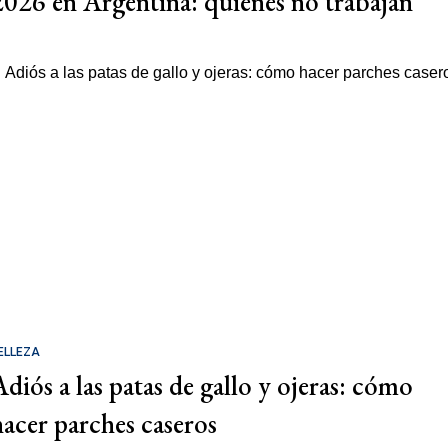
2026 en Argentina: quiénes no trabajan
ELLEZA
Adiós a las patas de gallo y ojeras: cómo
hacer parches caseros