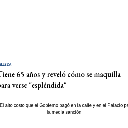
ELLEZA
Tiene 65 años y reveló cómo se maquilla
para verse "espléndida"