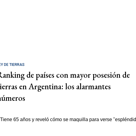
EY DE TIERRAS
Ranking de países con mayor posesión de
tierras en Argentina: los alarmantes
números