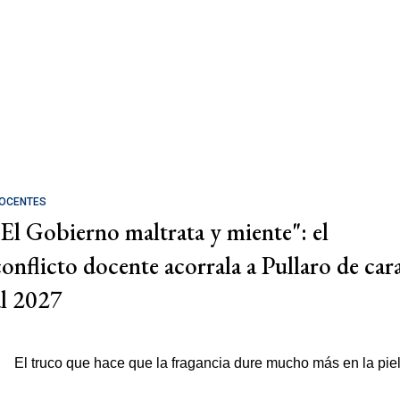
OCENTES
"El Gobierno maltrata y miente": el
conflicto docente acorrala a Pullaro de car
al 2027