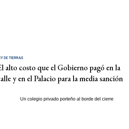
EY DE TIERRAS
El alto costo que el Gobierno pagó en la
calle y en el Palacio para la media sanción