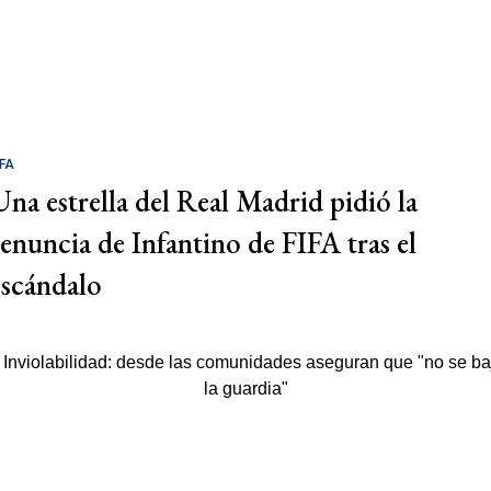
IFA
Una estrella del Real Madrid pidió la
renuncia de Infantino de FIFA tras el
escándalo