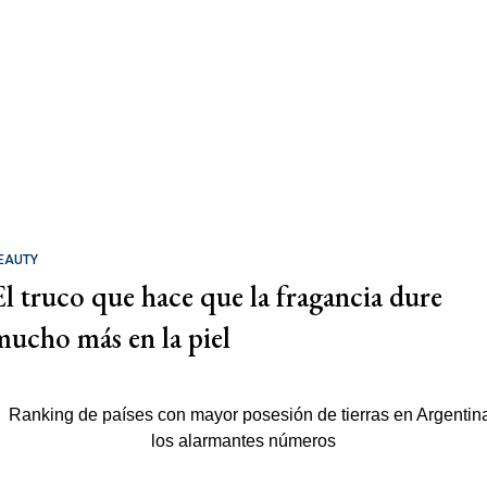
EAUTY
El truco que hace que la fragancia dure
mucho más en la piel