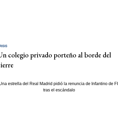
RISIS
Un colegio privado porteño al borde del
cierre