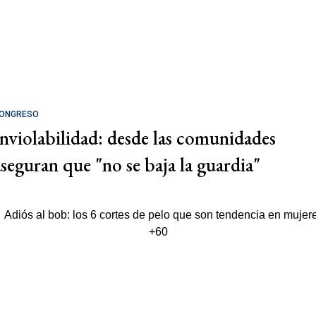
ONGRESO
Inviolabilidad: desde las comunidades
aseguran que "no se baja la guardia"