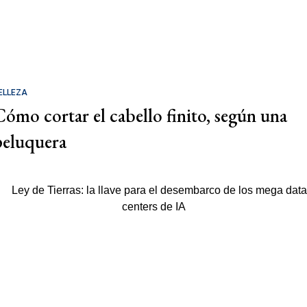
ELLEZA
Cómo cortar el cabello finito, según una
peluquera