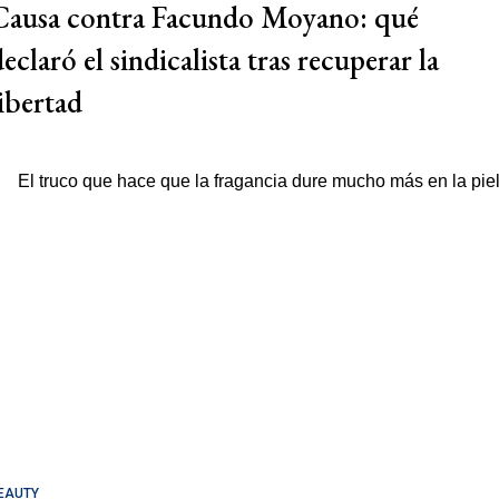
Causa contra Facundo Moyano: qué
eclaró el sindicalista tras recuperar la
libertad
EAUTY