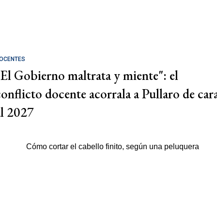
OCENTES
"El Gobierno maltrata y miente": el
conflicto docente acorrala a Pullaro de car
al 2027