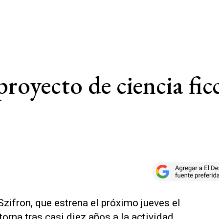
royecto de ciencia fic
"
zifron, que estrena el próximo jueves el
etorna tras casi diez años a la actividad