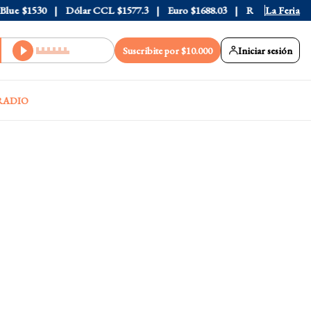
e
$1530
Dólar CCL
$1577.3
Euro
$1688.03
Riesgo País
La Feria
408
Suscribite por $10.000
Iniciar sesión
RADIO