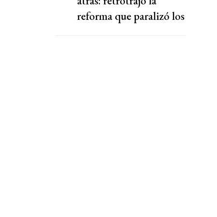
atrás: retrotrajo la
reforma que paralizó los
puertos