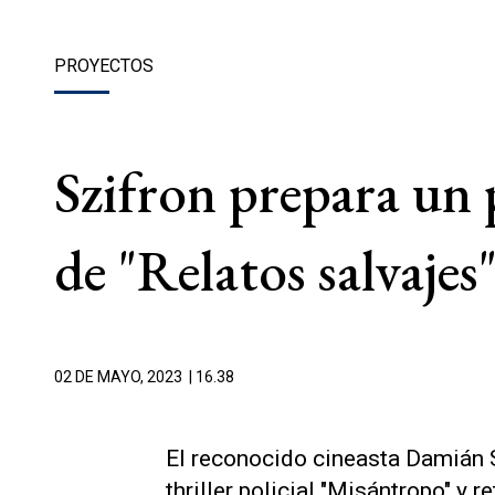
PROYECTOS
Szifron prepara un p
de "Relatos salvajes
02 DE MAYO, 2023
| 16.38
El reconocido cineasta Damián S
thriller policial "Misántropo" y r