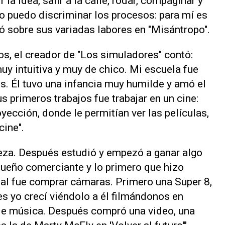
la idea, salir a la calle, rodar, compaginar y
no puedo discriminar los procesos: para mí es
có sobre sus variadas labores en "Misántropo".
os, el creador de "Los simuladores" contó:
uy intuitiva y muy de chico. Mi escuela fue
os. Él tuvo una infancia muy humilde y amó el
 primeros trabajos fue trabajar en un cine:
oyección, donde le permitían ver las películas,
ine".
reza. Después estudió y empezó a ganar algo
equeño comerciante y lo primero que hizo
al fue comprar cámaras. Primero una Super 8,
es yo crecí viéndolo a él filmándonos en
ole música. Después compró una video, una