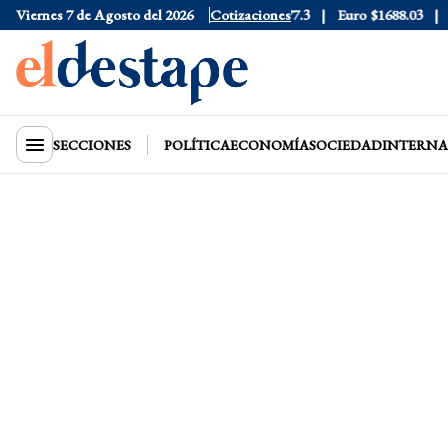
6
Viernes 7 de Agosto del 2026
Dólar Blue
$1530
Dólar CCL
Cotizaciones
$1577.3
Euro
$1688.03
Rie
SECCIONES
POLÍTICA
ECONOMÍA
SOCIEDAD
INTERNA