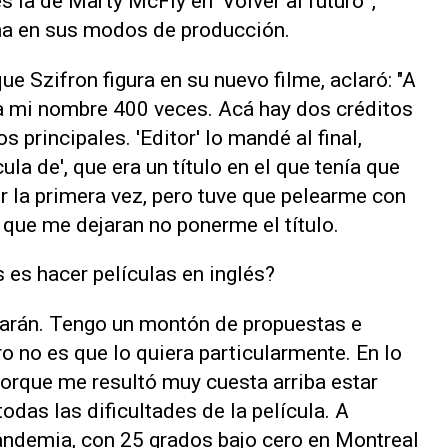
la de Marty McFly en 'Volver al futuro'",
rna en sus modos de producción.
ue Szifron figura en su nuevo filme, aclaró: "A
 mi nombre 400 veces. Acá hay dos créditos
s principales. 'Editor' lo mandé al final,
cula de', que era un título en el que tenía que
r la primera vez, pero tuve que pelearme con
 que me dejaran no ponerme el título.
 es hacer películas en inglés?
jarán. Tengo un montón de propuestas e
ro no es que lo quiera particularmente. En lo
porque me resultó muy cuesta arriba estar
todas las dificultades de la película. A
pandemia, con 25 grados bajo cero en Montreal