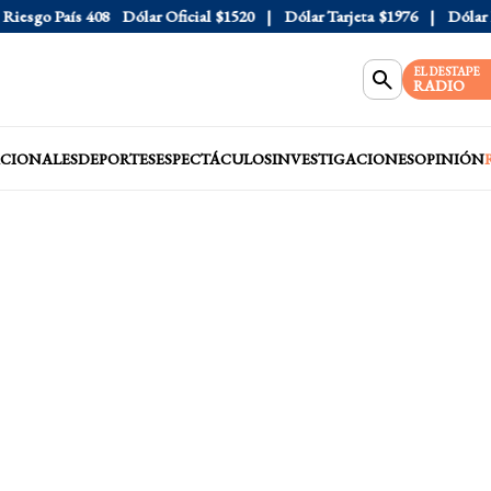
sgo País
408
Dólar Oficial
$1520
Dólar Tarjeta
$1976
Dólar Blu
EL DESTAPE
RADIO
CIONALES
DEPORTES
ESPECTÁCULOS
INVESTIGACIONES
OPINIÓN