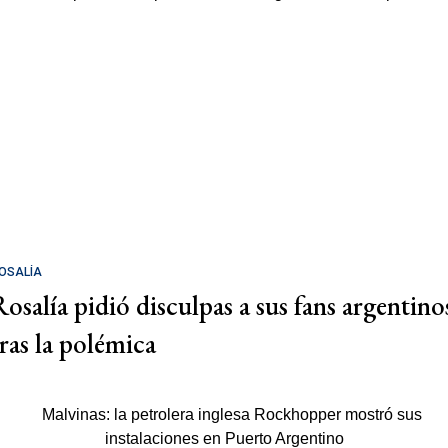
OSALÍA
Rosalía pidió disculpas a sus fans argentino
tras la polémica