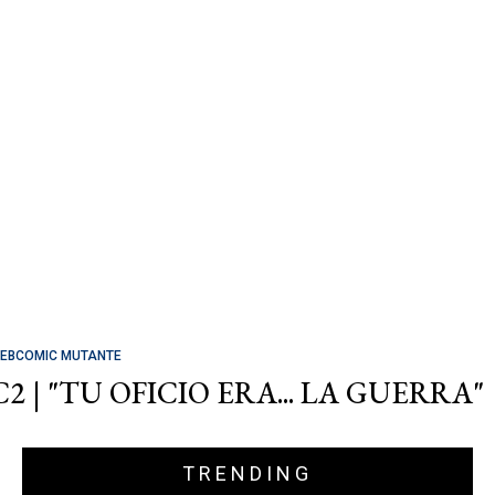
EBCOMIC MUTANTE
C2 | "TU OFICIO ERA... LA GUERRA"
TRENDING