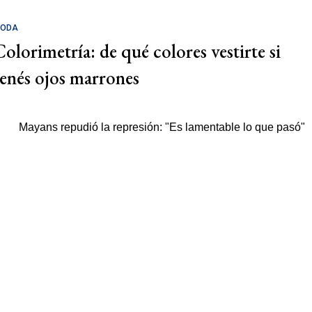
ODA
Colorimetría: de qué colores vestirte si
tenés ojos marrones