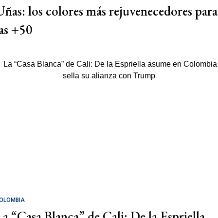
Uñas: los colores más rejuvenecedores para
las +50
OLOMBIA
La “Casa Blanca” de Cali: De la Espriella