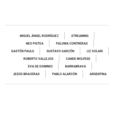
MIGUEL ÁNGEL RODRÍGUEZ
STREAMING
NEO PISTEA
PALOMA CONTRERAS
GASTÓN PAULS
GUSTAVO GARZÓN
LIZ SOLARI
ROBERTO VALLEJOS
CANDE MOLFESE
EVA DE DOMINICI
BARRABRAVA
JESÚS BRACERAS
PABLO ALARCÓN
ARGENTINA