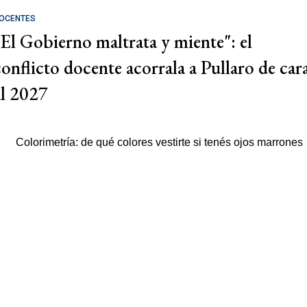
OCENTES
"El Gobierno maltrata y miente": el
conflicto docente acorrala a Pullaro de car
al 2027