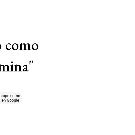
ó como
amina"