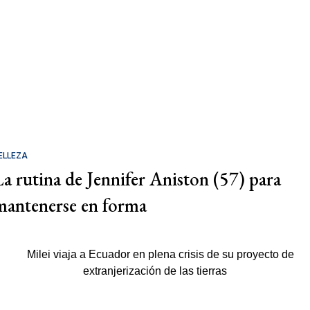
ELLEZA
La rutina de Jennifer Aniston (57) para
mantenerse en forma