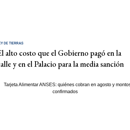
EY DE TIERRAS
El alto costo que el Gobierno pagó en la
calle y en el Palacio para la media sanción