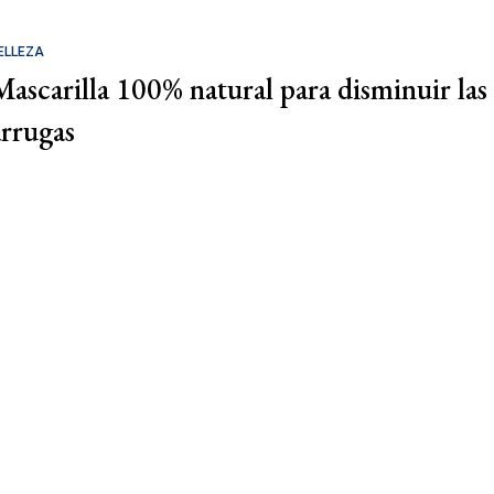
ELLEZA
Mascarilla 100% natural para disminuir las
arrugas