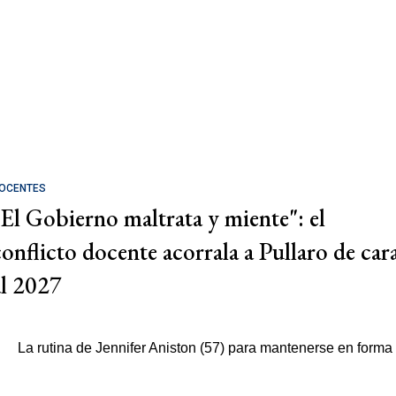
OCENTES
"El Gobierno maltrata y miente": el
conflicto docente acorrala a Pullaro de car
al 2027