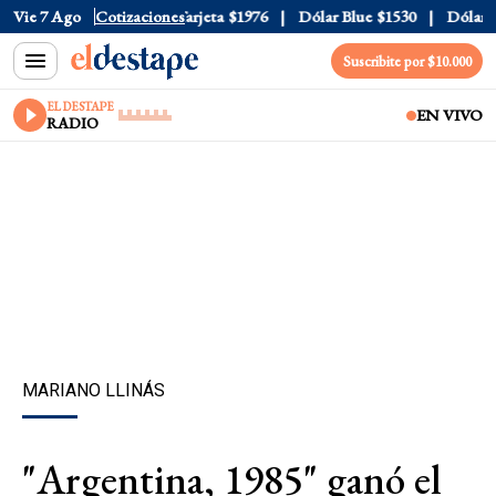
ficial
Vie 7 Ago
$1520
Cotizaciones
Dólar Tarjeta
$1976
Dólar Blue
$1530
Dólar CC
Suscribite por $10.000
EL DESTAPE
EN VIVO
RADIO
MARIANO LLINÁS
"Argentina, 1985" ganó el