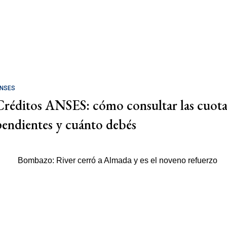
NSES
Créditos ANSES: cómo consultar las cuota
pendientes y cuánto debés