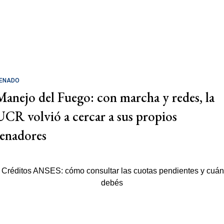
ENADO
Manejo del Fuego: con marcha y redes, la
UCR volvió a cercar a sus propios
senadores