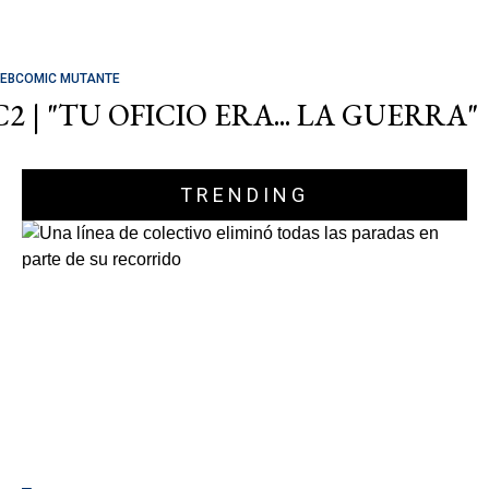
EBCOMIC MUTANTE
C2 | "TU OFICIO ERA... LA GUERRA"
TRENDING