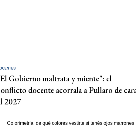
OCENTES
"El Gobierno maltrata y miente": el
conflicto docente acorrala a Pullaro de car
al 2027