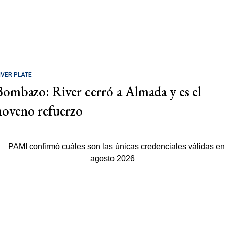
IVER PLATE
Bombazo: River cerró a Almada y es el
noveno refuerzo