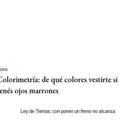
ODA
Colorimetría: de qué colores vestirte si
tenés ojos marrones