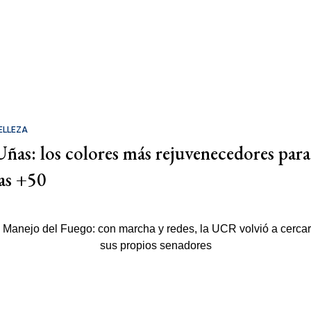
ELLEZA
Uñas: los colores más rejuvenecedores para
las +50