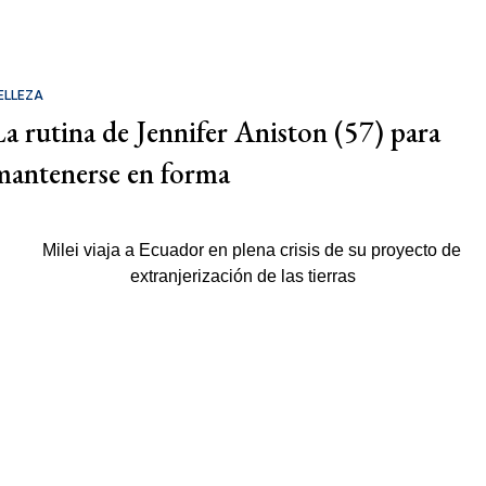
ELLEZA
La rutina de Jennifer Aniston (57) para
mantenerse en forma