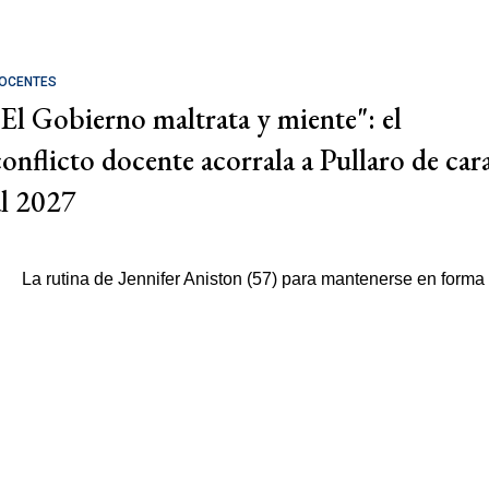
OCENTES
"El Gobierno maltrata y miente": el
conflicto docente acorrala a Pullaro de car
al 2027