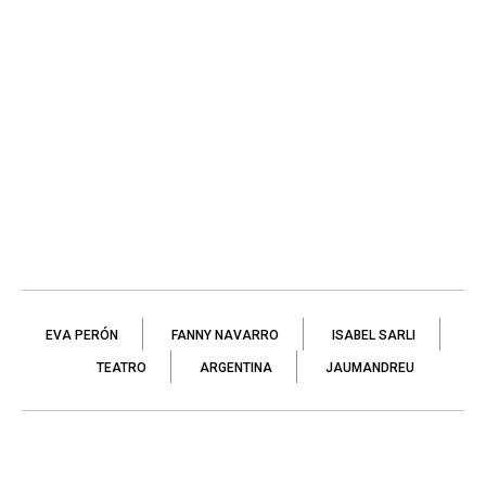
EVA PERÓN
FANNY NAVARRO
ISABEL SARLI
TEATRO
ARGENTINA
JAUMANDREU