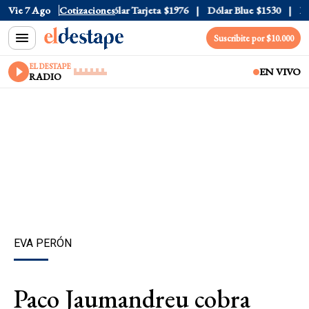
lar Oficial
Vie 7 Ago
$1520
Cotizaciones
Dólar Tarjeta
$1976
Dólar Blue
$1530
Dóla
Suscribite por $10.000
EL DESTAPE
EN VIVO
RADIO
EVA PERÓN
Paco Jaumandreu cobra