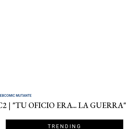
EBCOMIC MUTANTE
C2 | "TU OFICIO ERA... LA GUERRA"
TRENDING