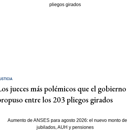
USTICIA
Los jueces más polémicos que el gobierno
propuso entre los 203 pliegos girados