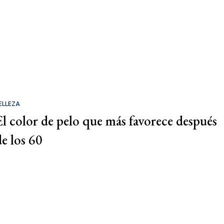
ELLEZA
El color de pelo que más favorece después
de los 60