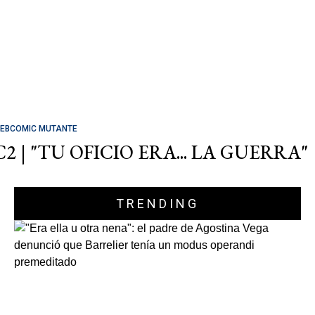
EBCOMIC MUTANTE
C2 | "TU OFICIO ERA... LA GUERRA"
TRENDING