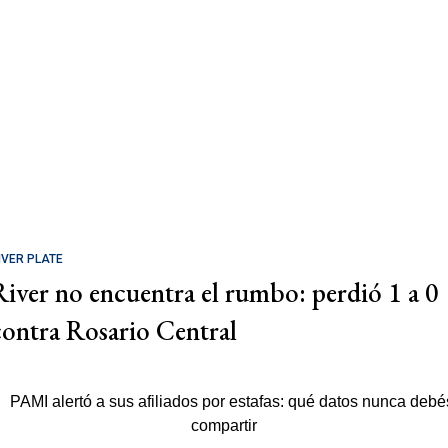
IVER PLATE
River no encuentra el rumbo: perdió 1 a 0
contra Rosario Central