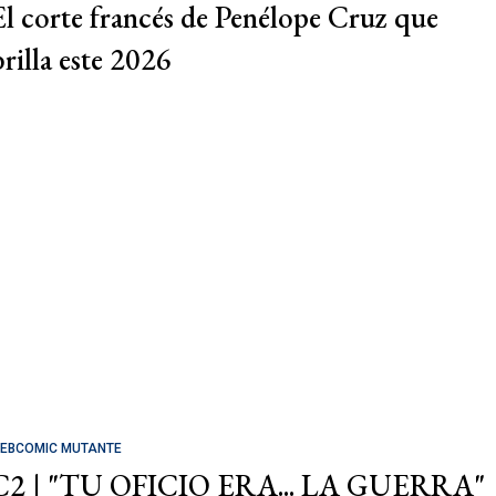
El corte francés de Penélope Cruz que
brilla este 2026
EBCOMIC MUTANTE
C2 | "TU OFICIO ERA... LA GUERRA"