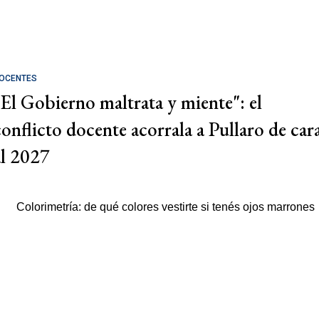
OCENTES
"El Gobierno maltrata y miente": el
conflicto docente acorrala a Pullaro de car
al 2027