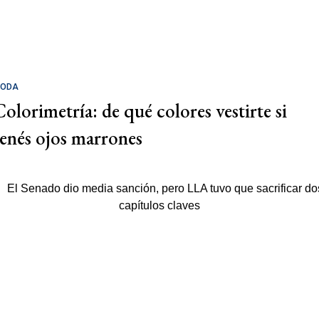
ODA
Colorimetría: de qué colores vestirte si
tenés ojos marrones