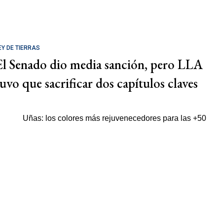
EY DE TIERRAS
El Senado dio media sanción, pero LLA
tuvo que sacrificar dos capítulos claves