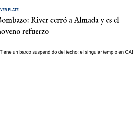
IVER PLATE
Bombazo: River cerró a Almada y es el
noveno refuerzo