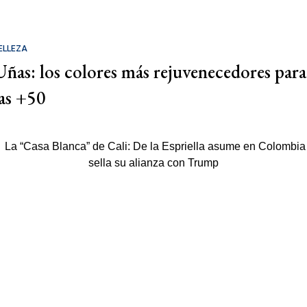
ELLEZA
Uñas: los colores más rejuvenecedores para
las +50