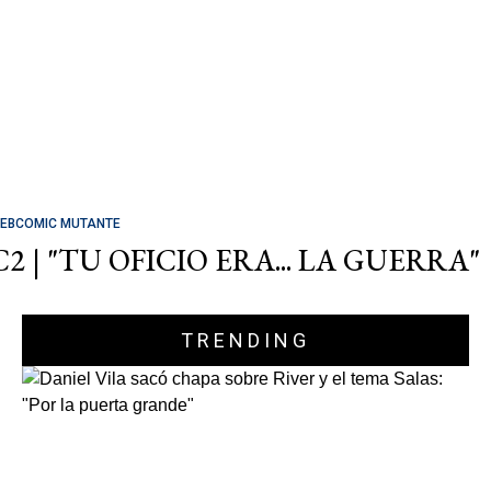
EBCOMIC MUTANTE
C2 | "TU OFICIO ERA... LA GUERRA"
TRENDING