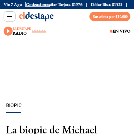
lar Oficial
Vie 7 Ago
$1520
Cotizaciones
Dólar Tarjeta
$1976
Dólar Blue
$1525
Dól
Suscribite por $10.000
EL DESTAPE
EN VIVO
RADIO
BIOPIC
La biopic de Michael