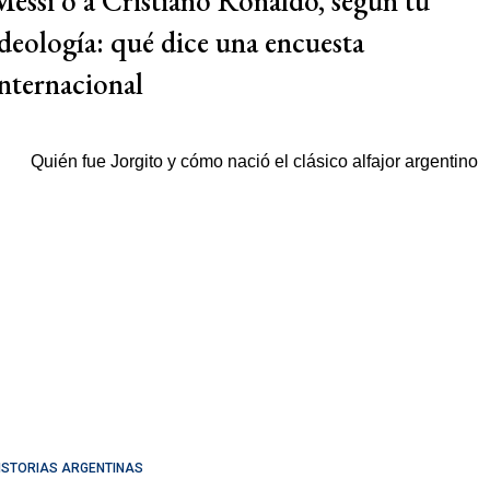
Messi o a Cristiano Ronaldo, según tu
ideología: qué dice una encuesta
internacional
ISTORIAS ARGENTINAS