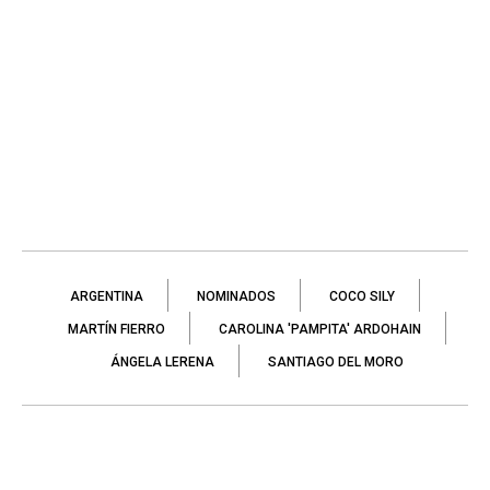
ARGENTINA
NOMINADOS
COCO SILY
MARTÍN FIERRO
CAROLINA 'PAMPITA' ARDOHAIN
ÁNGELA LERENA
SANTIAGO DEL MORO