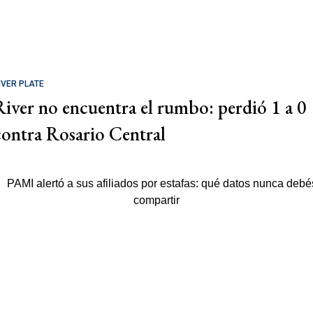
IVER PLATE
River no encuentra el rumbo: perdió 1 a 0
contra Rosario Central