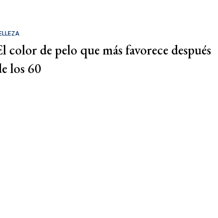
ELLEZA
El color de pelo que más favorece después
de los 60