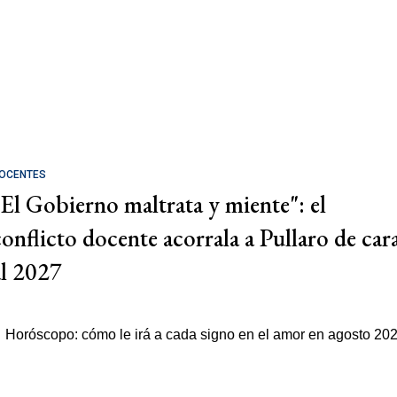
OCENTES
"El Gobierno maltrata y miente": el
conflicto docente acorrala a Pullaro de car
al 2027