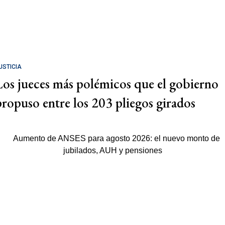
USTICIA
Los jueces más polémicos que el gobierno
propuso entre los 203 pliegos girados