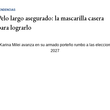
ENDENCIAS
Pelo largo asegurado: la mascarilla casera
para lograrlo