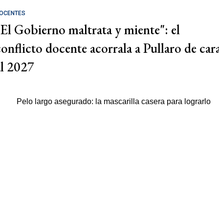
OCENTES
"El Gobierno maltrata y miente": el
conflicto docente acorrala a Pullaro de car
al 2027