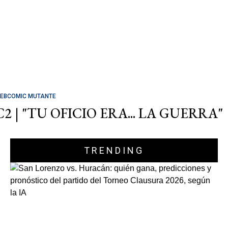
EBCOMIC MUTANTE
C2 | "TU OFICIO ERA... LA GUERRA"
TRENDING