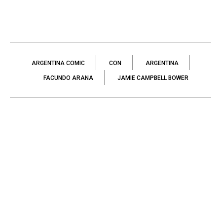
ARGENTINA COMIC
CON
ARGENTINA
FACUNDO ARANA
JAMIE CAMPBELL BOWER