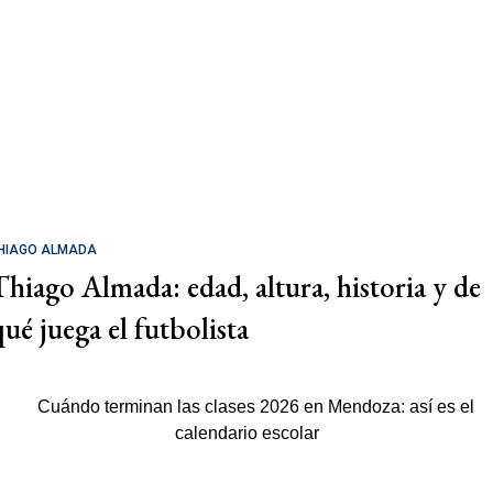
HIAGO ALMADA
Thiago Almada: edad, altura, historia y de
qué juega el futbolista