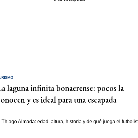
URISMO
La laguna infinita bonaerense: pocos la
conocen y es ideal para una escapada