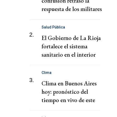
confusión retrasó la
respuesta de los militares
a terremotos en
Venezuela
Salud Pública
2.
El Gobierno de La Rioja
fortalece el sistema
sanitario en el interior
provincial
Clima
3.
Clima en Buenos Aires
hoy: pronóstico del
tiempo en vivo de este
Sábado, 18 de julio