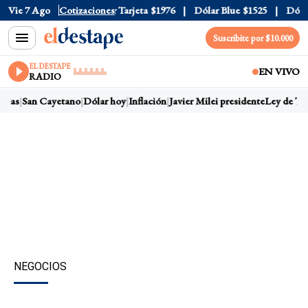
 Oficial
Vie 7 Ago
$1520
Cotizaciones
Dólar Tarjeta
$1976
Dólar Blue
$1525
Dólar 
Suscribite por $10.000
EL DESTAPE
EN VIVO
RADIO
rras
San Cayetano
Dólar hoy
Inflación
Javier Milei presidente
Ley de Tier
NEGOCIOS