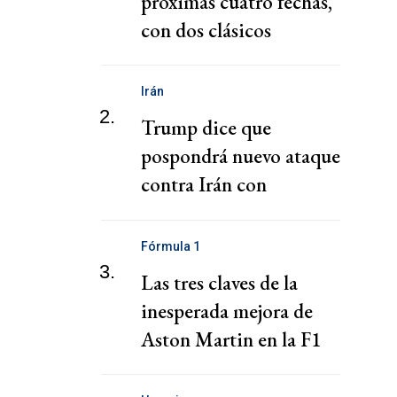
próximas cuatro fechas,
con dos clásicos
Irán
2.
Trump dice que
pospondrá nuevo ataque
contra Irán con
esperanza de alcanzar un
acuerdo rápido
Fórmula 1
3.
Las tres claves de la
inesperada mejora de
Aston Martin en la F1