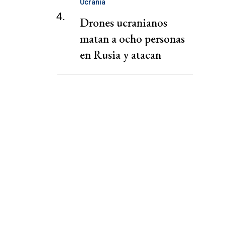
Ucrania
4.
Drones ucranianos
matan a ocho personas
en Rusia y atacan
almacén de Wildberries,
dicen gobernadores