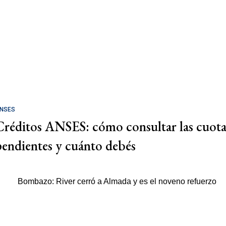
NSES
Créditos ANSES: cómo consultar las cuota
pendientes y cuánto debés