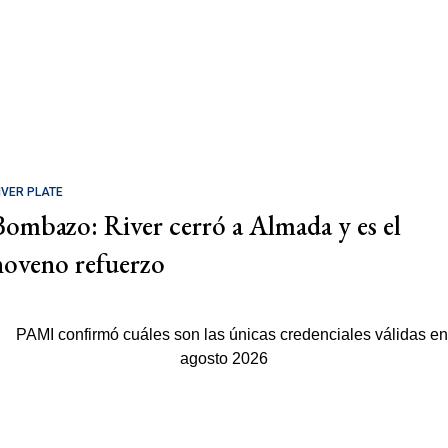
IVER PLATE
Bombazo: River cerró a Almada y es el
noveno refuerzo