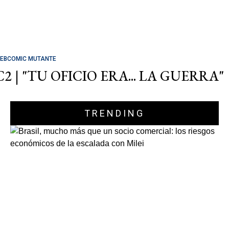
EBCOMIC MUTANTE
C2 | "TU OFICIO ERA... LA GUERRA"
TRENDING