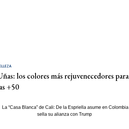
ELLEZA
Uñas: los colores más rejuvenecedores para
las +50