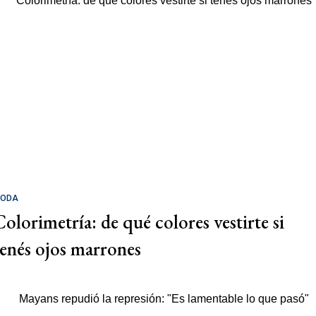
ODA
Colorimetría: de qué colores vestirte si
tenés ojos marrones