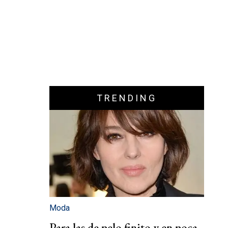
TRENDING
Moda
Para las de pelo finito y en poca