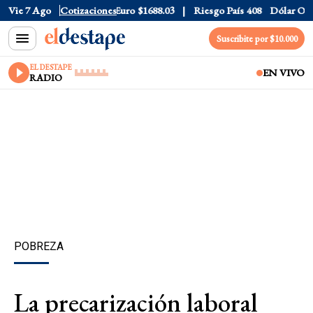
ólar CCL
Vie 7 Ago
$1577.3
Cotizaciones
Euro
$1688.03
Riesgo País
408
Dólar Oficial
Suscribite por $10.000
EL DESTAPE
EN VIVO
RADIO
POBREZA
La precarización laboral