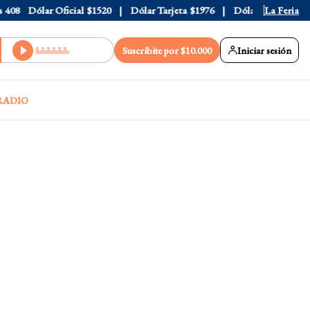
8
Dólar Oficial
$1520
Dólar Tarjeta
$1976
Dólar Blue
La Feria
$1530
Suscribite por $10.000
Iniciar sesión
RADIO