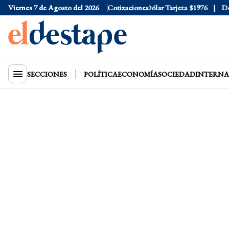
Viernes 7 de Agosto del 2026
Dólar Oficial
$1520
Cotizaciones
Dólar Tarjeta
$1976
Dólar
SECCIONES
POLÍTICA
ECONOMÍA
SOCIEDAD
INTERNA