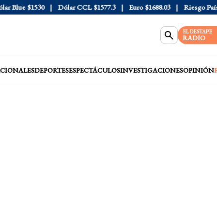
 Blue
$1530
Dólar CCL
$1577.3
Euro
$1688.03
Riesgo País
40
EL DESTAPE
RADIO
CIONALES
DEPORTES
ESPECTÁCULOS
INVESTIGACIONES
OPINIÓN