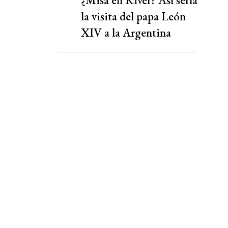
¿Misa en River? Así sería
la visita del papa León
XIV a la Argentina