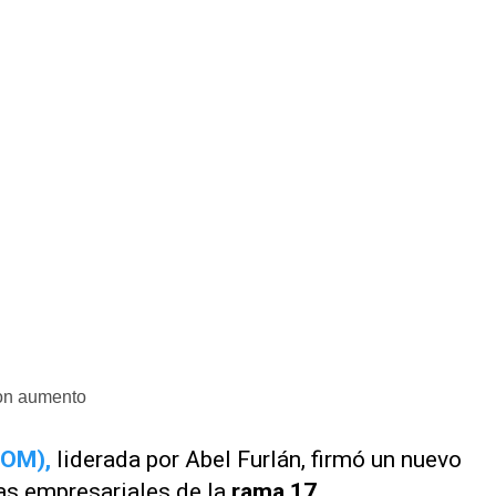
on aumento
UOM),
liderada por Abel Furlán, firmó un nuevo
as empresariales de la
rama 17