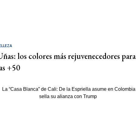
ELLEZA
Uñas: los colores más rejuvenecedores para
las +50