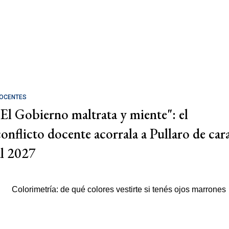
OCENTES
"El Gobierno maltrata y miente": el
conflicto docente acorrala a Pullaro de car
al 2027