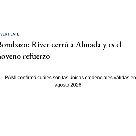
IVER PLATE
Bombazo: River cerró a Almada y es el
noveno refuerzo