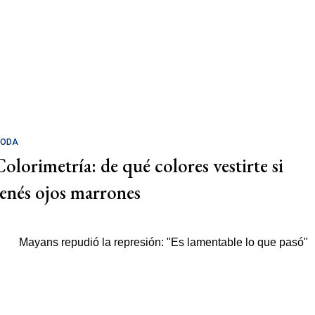
ODA
Colorimetría: de qué colores vestirte si
tenés ojos marrones