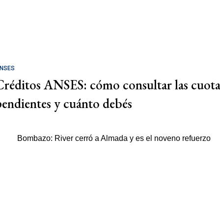
NSES
Créditos ANSES: cómo consultar las cuota
pendientes y cuánto debés