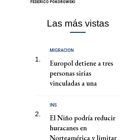
FEDERICO POKOROWSKI
Las más vistas
MIGRACION
1.
Europol detiene a tres
personas sirias
vinculadas a una
presunta red de tráfico
de migrantes
INS
2.
El Niño podría reducir
huracanes en
Norteamérica y limitar