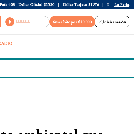
s
408
Dólar Oficial
$1520
Dólar Tarjeta
$1976
Dólar Blue
La Feria
$1530
Suscribite por $10.000
Iniciar sesión
RADIO