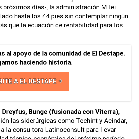
próximos días-, la administración Milei
alado hasta los 44 pies sin contemplar ningún
s que la ecuación de rentabilidad para los
.
as al apoyo de la comunidad de El Destape.
gamos haciendo historia.
BITE A EL DESTAPE
l, Dreyfus, Bunge (fusionada con Viterra),
bién las siderúrgicas como Techint y Acindar,
 a la consultora Latinoconsult para llevar
lidad técnico-económica del próximo período