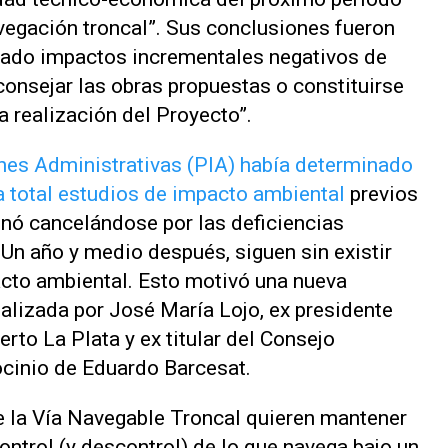
vegación troncal”. Sus conclusiones fueron
icado impactos incrementales negativos de
consejar las obras propuestas o constituirse
a realización del Proyecto”.
nes Administrativas (PIA) había determinado
a total estudios de impacto ambiental
previos
inó cancelándose por las deficiencias
 Un año y medio después, siguen sin existir
acto ambiental. Esto motivó una nueva
ealizada por José María Lojo, ex presidente
rto La Plata y ex titular del Consejo
ocinio de Eduardo Barcesat.
e la Vía Navegable Troncal quieren mantener
ontrol (y descontrol) de lo que navega bajo un