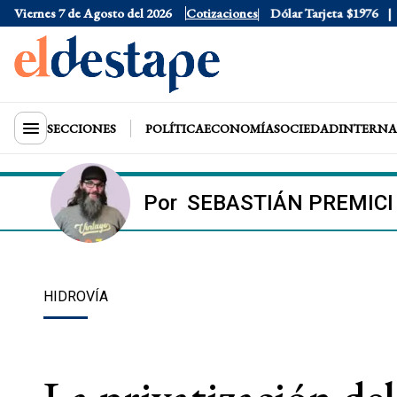
Viernes 7 de Agosto del 2026
Dólar Oficial
Cotizaciones
$1520
Dólar Tarjeta
$1976
Dó
SECCIONES
POLÍTICA
ECONOMÍA
SOCIEDAD
INTERNA
Por
SEBASTIÁN PREMICI
HIDROVÍA