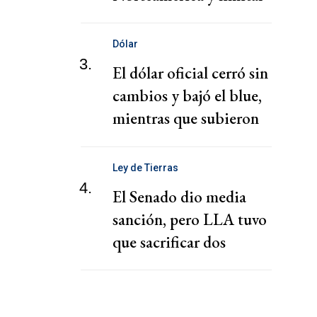
pérdidas, dice el CEO de
Zurich
Dólar
3.
El dólar oficial cerró sin
cambios y bajó el blue,
mientras que subieron
los financieros
Ley de Tierras
4.
El Senado dio media
sanción, pero LLA tuvo
que sacrificar dos
capítulos claves