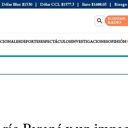
lar Blue
$1530
Dólar CCL
$1577.3
Euro
$1688.03
Riesgo Paí
EL DESTAPE
RADIO
CIONALES
DEPORTES
ESPECTÁCULOS
INVESTIGACIONES
OPINIÓN