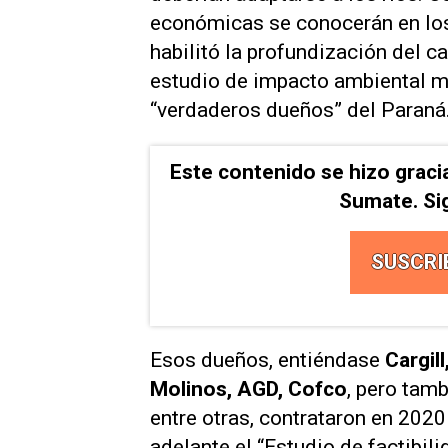
económicas se conocerán en los 
habilitó la profundización del c
estudio de impacto ambiental má
“verdaderos dueños” del Paraná
Este contenido se hizo graci
Sumate. Si
SUSCRI
Esos dueños, entiéndase
Cargil
Molinos, AGD, Cofco
, pero tam
entre otras, contrataron en 2020
adelante el “Estudio de factibi