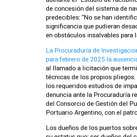
de concesión del sistema de na
predecibles: “No se han identif
significancia que pudieran desa
en obstáculos insalvables para l
La Procuraduría de Investigacio
para febrero de 2025 la ausenci
al llamado a licitación que term
técnicas de los propios pliegos.
los requeridos estudios de imp
denuncia ante la Procuraduría r
del Consorcio de Gestión del Pue
Portuario Argentino, con el patr
Los dueños de los puertos sobr
su estatus quo; ser dueños del c