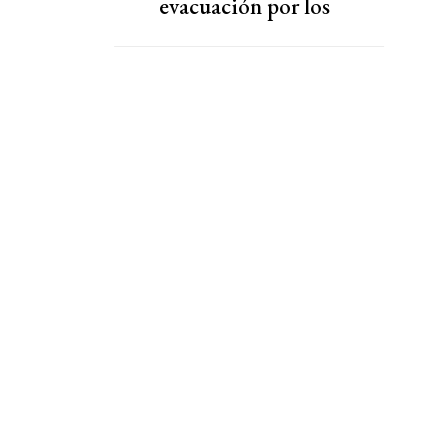
evacuación por los
incendios en el estado de
Washington