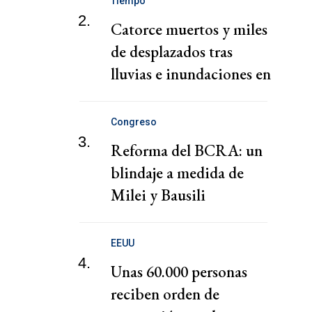
Tiempo
2.
Catorce muertos y miles
de desplazados tras
lluvias e inundaciones en
el sur de India
Congreso
3.
Reforma del BCRA: un
blindaje a medida de
Milei y Bausili
EEUU
4.
Unas 60.000 personas
reciben orden de