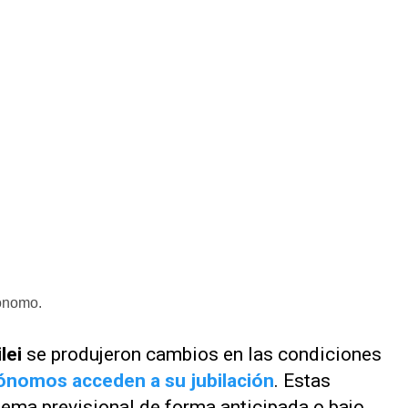
tónomo.
ilei
se produjeron cambios en las condiciones
tónomos acceden a su jubilación
. Estas
tema previsional de forma anticipada o bajo