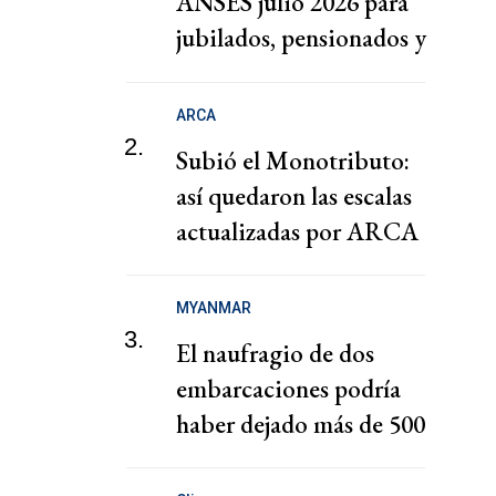
ANSES julio 2026 para
jubilados, pensionados y
AUH: fechas de cobro
ARCA
2.
Subió el Monotributo:
así quedaron las escalas
actualizadas por ARCA
MYANMAR
3.
El naufragio de dos
embarcaciones podría
haber dejado más de 500
muertos en Myanmar,
según la ONU