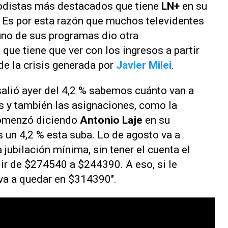
iodistas más destacados que tiene
LN+
en su
. Es por esta razón que muchos televidentes
 uno de sus programas dio otra
s
que tiene que ver con los ingresos a partir
e la crisis generada por
Javier Milei
.
 salió ayer del 4,2 % sabemos cuánto van a
s y también las asignaciones, como la
 comenzó diciendo
Antonio Laje
en su
Es un 4,2 % esta suba. Lo de agosto va a
 jubilación mínima, sin tener el cuenta el
 ir de $274540 a $244390. A eso, si le
va a quedar en $314390".