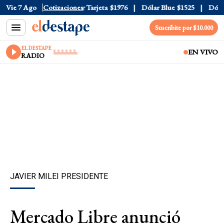
 Oficial
Vie 7 Ago
$1520
Cotizaciones
Dólar Tarjeta
$1976
Dólar Blue
$1525
Dólar 
Suscribite por $10.000
EL DESTAPE
EN VIVO
RADIO
JAVIER MILEI PRESIDENTE
Mercado Libre anunció