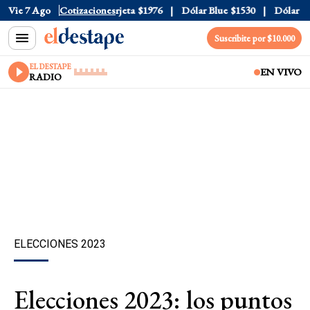
ial
Vie 7 Ago
$1520
Dólar Tarjeta
Cotizaciones
$1976
Dólar Blue
$1530
Dólar CCL
$
Suscribite por $10.000
EL DESTAPE
EN VIVO
RADIO
ELECCIONES 2023
Elecciones 2023: los puntos