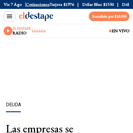
ficial
Vie 7 Ago
$1520
Cotizaciones
Dólar Tarjeta
$1976
Dólar Blue
$1530
Dólar CC
Suscribite por $10.000
EL DESTAPE
EN VIVO
RADIO
DEUDA
Las empresas se