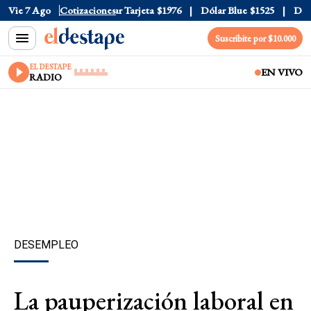
 Oficial
Vie 7 Ago
$1520
Cotizaciones
Dólar Tarjeta
$1976
Dólar Blue
$1525
Dólar 
Suscribite por $10.000
EL DESTAPE
EN VIVO
RADIO
DESEMPLEO
La pauperización laboral en