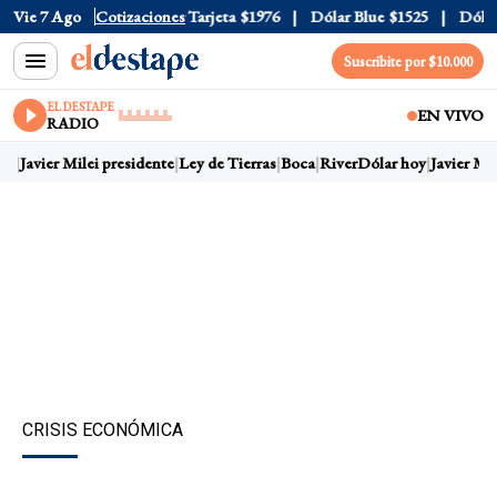
Oficial
Vie 7 Ago
$1520
Cotizaciones
Dólar Tarjeta
$1976
Dólar Blue
$1525
Dólar C
Suscribite por $10.000
EL DESTAPE
EN VIVO
RADIO
y
Javier Milei presidente
Ley de Tierras
Boca
River
Dólar hoy
Javier Mile
CRISIS ECONÓMICA