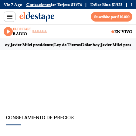
ar Oficial
Vie 7 Ago
$1520
Cotizaciones
Dólar Tarjeta
$1976
Dólar Blue
$1525
Dóla
Suscribite por $10.000
EL DESTAPE
EN VIVO
RADIO
 hoy
Javier Milei presidente
Ley de Tierras
Dólar hoy
Javier Milei preside
CONGELAMIENTO DE PRECIOS