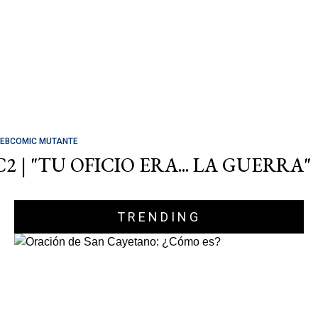
EBCOMIC MUTANTE
C2 | "TU OFICIO ERA... LA GUERRA"
TRENDING