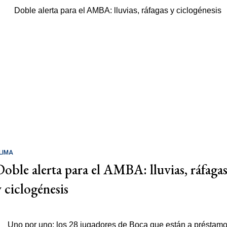
LIMA
Doble alerta para el AMBA: lluvias, ráfaga
y ciclogénesis