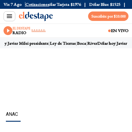
ólar Oficial
Vie 7 Ago
$1520
Cotizaciones
Dólar Tarjeta
$1976
Dólar Blue
$1525
Dól
Suscribite por $10.000
EL DESTAPE
EN VIVO
RADIO
hoy
Javier Milei presidente
Ley de Tierras
Boca
River
Dólar hoy
Javier Mi
ANAC