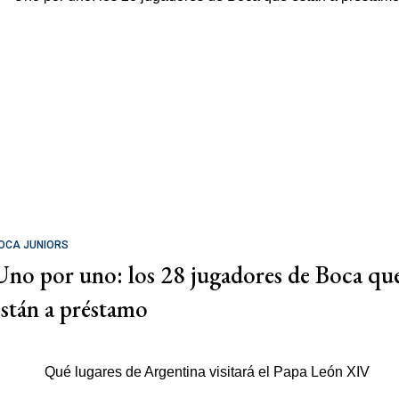
OCA JUNIORS
Uno por uno: los 28 jugadores de Boca qu
están a préstamo