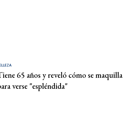
ELLEZA
Tiene 65 años y reveló cómo se maquilla
para verse "espléndida"