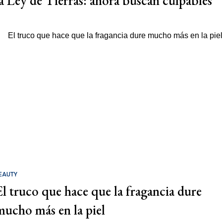
la Ley de Tierras: ahora buscan culpables
EAUTY
El truco que hace que la fragancia dure
mucho más en la piel