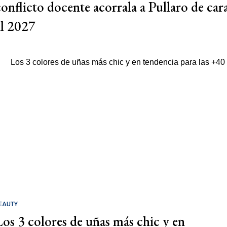
conflicto docente acorrala a Pullaro de car
al 2027
EAUTY
Los 3 colores de uñas más chic y en