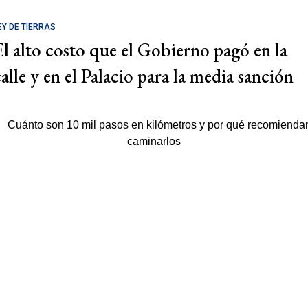
EY DE TIERRAS
El alto costo que el Gobierno pagó en la
calle y en el Palacio para la media sanción