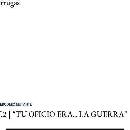
arrugas
EBCOMIC MUTANTE
C2 | "TU OFICIO ERA... LA GUERRA"