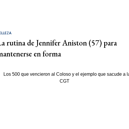
ELLEZA
La rutina de Jennifer Aniston (57) para
mantenerse en forma