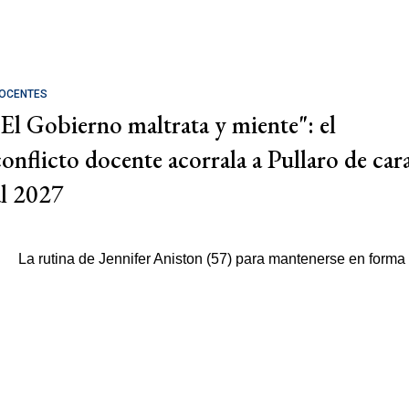
OCENTES
"El Gobierno maltrata y miente": el
conflicto docente acorrala a Pullaro de car
al 2027