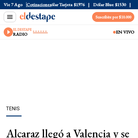
ólar Oficial
Vie 7 Ago
$1520
Cotizaciones
Dólar Tarjeta
$1976
Dólar Blue
$1530
Dól
Suscribite por $10.000
EL DESTAPE
EN VIVO
RADIO
TENIS
Alcaraz llegó a Valencia y se