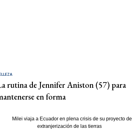
ELLEZA
La rutina de Jennifer Aniston (57) para
mantenerse en forma