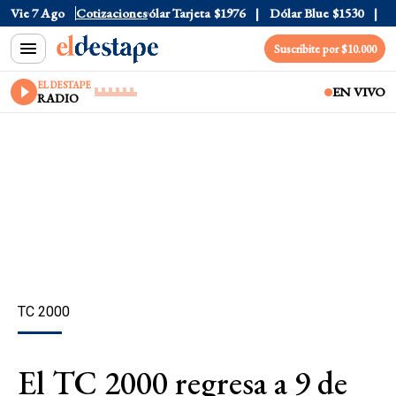
ólar Oficial
Vie 7 Ago
$1520
Cotizaciones
Dólar Tarjeta
$1976
Dólar Blue
$1530
Dól
Suscribite por $10.000
EL DESTAPE
EN VIVO
RADIO
TC 2000
El TC 2000 regresa a 9 de