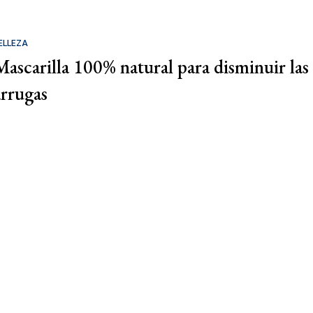
ELLEZA
Mascarilla 100% natural para disminuir las
arrugas