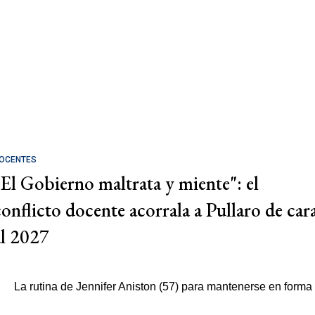
OCENTES
"El Gobierno maltrata y miente": el
conflicto docente acorrala a Pullaro de car
al 2027