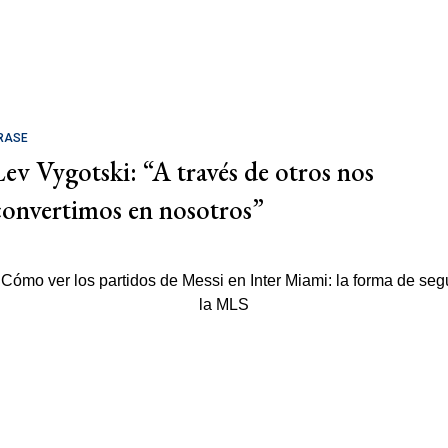
RASE
Lev Vygotski: “A través de otros nos
convertimos en nosotros”