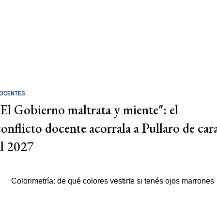
OCENTES
"El Gobierno maltrata y miente": el
conflicto docente acorrala a Pullaro de car
al 2027