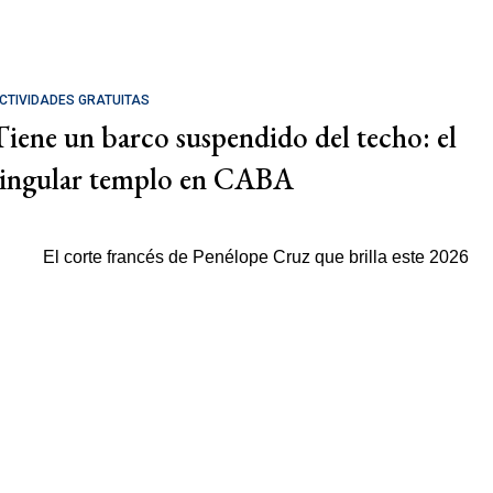
CTIVIDADES GRATUITAS
Tiene un barco suspendido del techo: el
singular templo en CABA