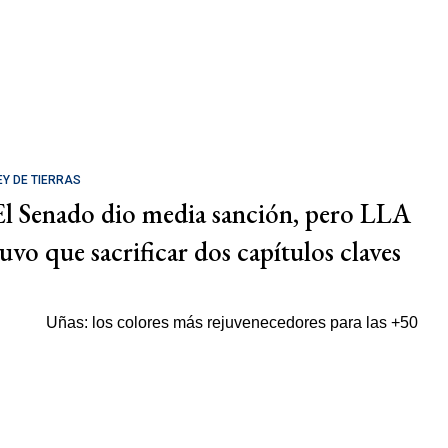
EY DE TIERRAS
El Senado dio media sanción, pero LLA
tuvo que sacrificar dos capítulos claves