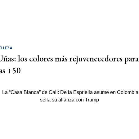
ELLEZA
Uñas: los colores más rejuvenecedores para
las +50