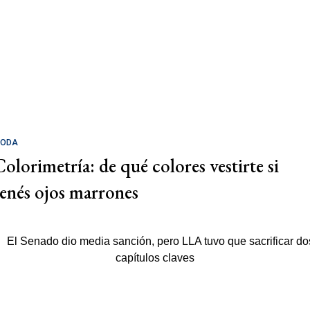
ODA
Colorimetría: de qué colores vestirte si
tenés ojos marrones