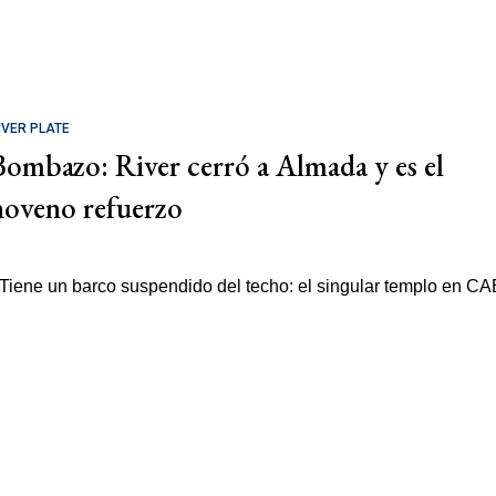
IVER PLATE
Bombazo: River cerró a Almada y es el
noveno refuerzo